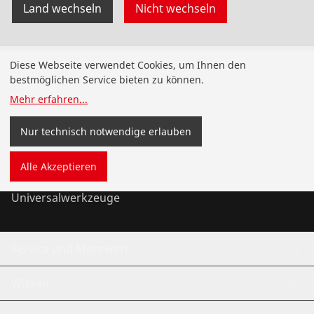
Land wechseln
Nicht wechseln
Produkte
Diese Webseite verwendet Cookies, um Ihnen den
bestmöglichen Service bieten zu können.
Installation
Mehr erfahren
...
Wartung
Nur technisch notwendige erlauben
Kälte- und Klimatechnik
Alle Akzeptieren
Universalwerkzeuge
Service und Mehrwert
Wissen