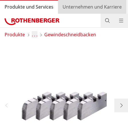
Produkte und Services
Unternehmen und Karriere
Produkte
Produkte
. . .
Gewindeschneidbacken
Service und Mehrwert
Wissen
Bonusprogramm
Händlersuche
Login
Länderauswahl