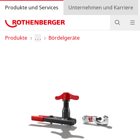
Produkte und Services
Unternehmen und Karriere
Produkte
Produkte
. . .
Bördelgeräte
Service und Mehrwert
Wissen
Bonusprogramm
Händlersuche
Login
Länderauswahl