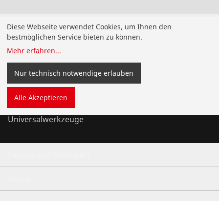
Produkte
Diese Webseite verwendet Cookies, um Ihnen den
bestmöglichen Service bieten zu können.
Installation
Mehr erfahren
...
Wartung
Nur technisch notwendige erlauben
Kälte- und Klimatechnik
Alle Akzeptieren
Universalwerkzeuge
Service und Mehrwert
Wissen
Bonusprogramm