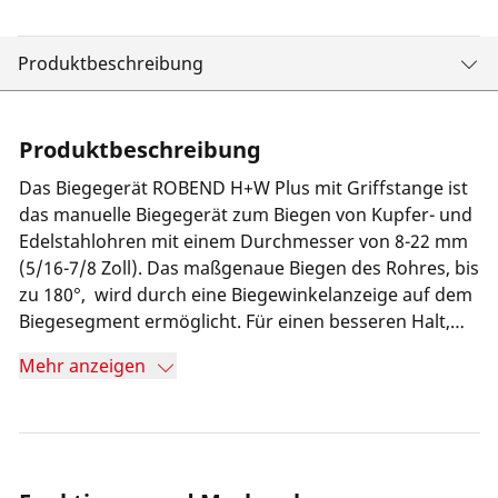
Produktbeschreibung
Produktbeschreibung
Das Biegegerät ROBEND H+W Plus mit Griffstange ist
das manuelle Biegegerät zum Biegen von Kupfer- und
Edelstahlohren mit einem Durchmesser von 8-22 mm
(5/16-7/8 Zoll). Das maßgenaue Biegen des Rohres, bis
zu 180°, wird durch eine Biegewinkelanzeige auf dem
Biegesegment ermöglicht. Für einen besseren Halt,
auch von kurzen Rohren, sorgt die Klemmvorrichtung.
Mehr anzeigen
Der ROBEND H+W Plus ist sowohl zum Einspannen in
den Schraubstock als auch zum freihändigen Biegen
geeignet.