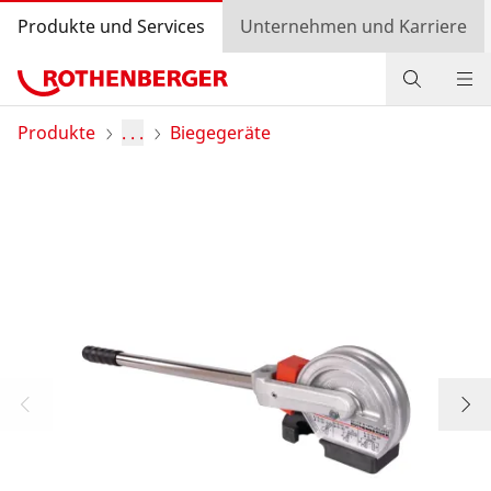
Produkte und Services
Unternehmen und Karriere
Produkte
Produkte
. . .
Biegegeräte
Service und Mehrwert
Wissen
Bonusprogramm
Händlersuche
Login
Länderauswahl