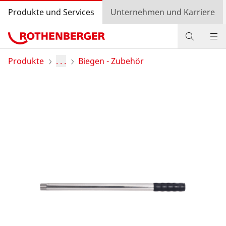
Produkte und Services
Unternehmen und Karriere
Produkte
Produkte
. . .
Biegen - Zubehör
Service und Mehrwert
Wissen
Bonusprogramm
Händlersuche
Login
Länderauswahl