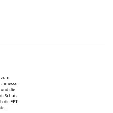
g zum
urchmesser
 und die
t. Schutz
h die EPT-
hte