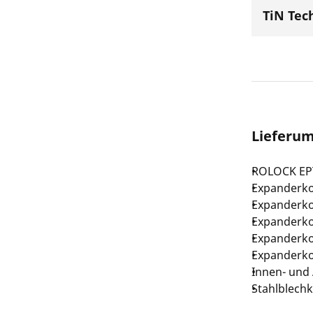
TiN Tec
Lieferu
ROLOCK EP
Expanderko
Expanderko
Expanderko
Expanderko
Expanderko
Innen- und
Stahlblech