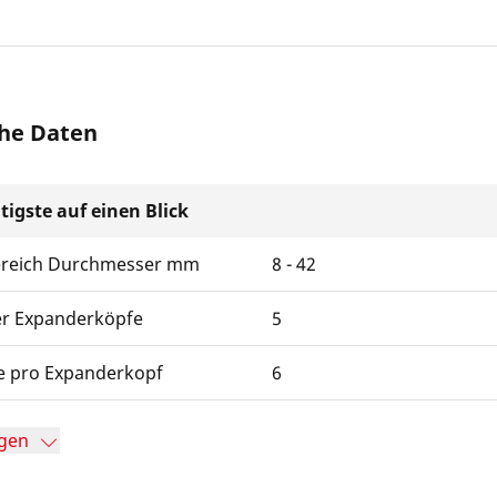
he Daten
tigste auf einen Blick
ereich Durchmesser mm
8 - 42
er Expanderköpfe
5
 pro Expanderkopf
6
gen