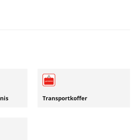
l gehärteten
 Kosten für
bindungen
s Wechseln
nis
Transportkoffer