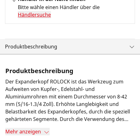
Bitte wähle einen Händler über die
Händlersuche
Produktbeschreibung
Produktbeschreibung
Der Expanderkopf ROLOCK ist das Werkzeug zum
Aufweiten von Kupfer-, Edelstahl- und
Aluminiumrohren mit einem Durchmesser von 8-42
mm (5/16-1.3/4 Zoll). Erhöhte Langlebigkeit und
Belastbarkeit des Expanderkopfes, durch die speziell
gehärteten Segmente. Durch die Verwendung des
ROLOCK können bis zu 50 % der Kosten für
Mehr anzeigen
Arbeitszeit, Lötmaterial, Lötstellen und Energie