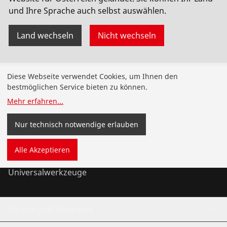
und Ihre Sprache auch selbst auswählen.
Land wechseln
Nicht wechseln
Produkte
Diese Webseite verwendet Cookies, um Ihnen den
bestmöglichen Service bieten zu können.
Installation
Mehr erfahren
...
Wartung
Nur technisch notwendige erlauben
Kälte- und Klimatechnik
Alle Akzeptieren
Universalwerkzeuge
Service und Mehrwert