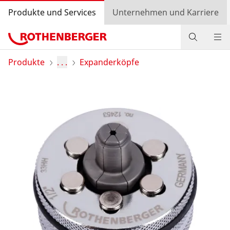
Produkte und Services
Unternehmen und Karriere
Produkte
Produkte
. . .
Expanderköpfe
Service und Mehrwert
Wissen
Bonusprogramm
Händlersuche
Login
Länderauswahl