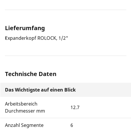
gegenüber Fittingverbindungen eingespart werden.
Der Bajonette-Verschluss ermöglicht ein schnelles
Wechseln des Expanderkopfes.
Lieferumfang
Expanderkopf ROLOCK, 1/2"
Technische Daten
Das Wichtigste auf einen Blick
Arbeitsbereich
12.7
Durchmesser mm
Anzahl Segmente
6