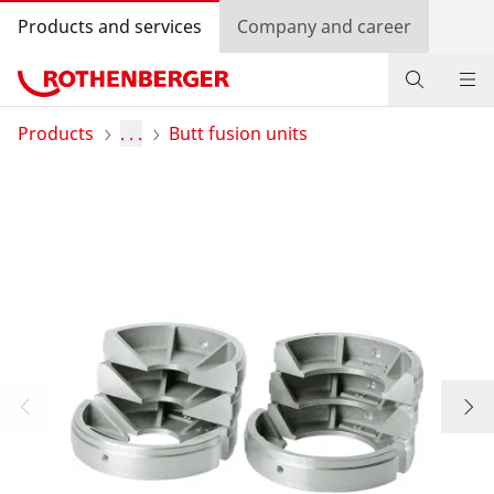
Products and services
Company and career
Products
Products
. . .
Butt fusion units
Service and added-value
Knowledge
Dealer Locator
Log in
Country selection
Company and career