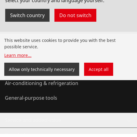
select your country and language yourself.
Switch country
Do not switch
Products
This website uses cookies to provide you with the best
possible service.
Installation
Learn more
...
Service and Maintenance
Allow only technically necessary
Accept all
Air-conditioning & refrigeration
General-purpose tools
Service and added-value
Knowledge