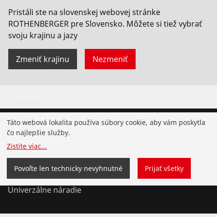
Pristáli ste na slovenskej webovej stránke
ROTHENBERGER pre Slovensko. Môžete si tiež vybrať
svoju krajinu a jazy
Zmeniť krajinu
Nezmeniť
Produkty
Inštalácia
Táto webová lokalita používa súbory cookie, aby vám poskytla
čo najlepšie služby.
Servis a údržba
Zistite viac
...
Chladenie a klíma
Povoľte len technicky nevyhnutné
Prijať všetky
Univerzálne náradie