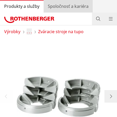
Produkty a služby
Spoločnosť a kariéra
Produkty
Výrobky
. . .
Zváracie stroje na tupo
Služby a pridaná hodnota
Bonusový program
Špeciálne ponuky
Vyhľadávanie predajcov
Prihlásiť sa
Výber krajiny