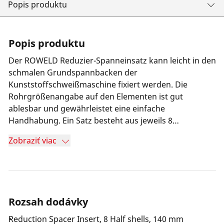
Popis produktu
Popis produktu
Der ROWELD Reduzier-Spanneinsatz kann leicht in den
schmalen Grundspannbacken der
Kunststoffschweißmaschine fixiert werden. Die
Rohrgrößenangabe auf den Elementen ist gut
ablesbar und gewährleistet eine einfache
Handhabung. Ein Satz besteht aus jeweils 8
hochwertigen Stahlhalbschalen, die eine spezielle
Zobraziť viac
Kontur aufweisen und somit für einen festen Sitz der
Rohre in den Spannelementen sorgen.
Rozsah dodávky
Reduction Spacer Insert, 8 Half shells, 140 mm