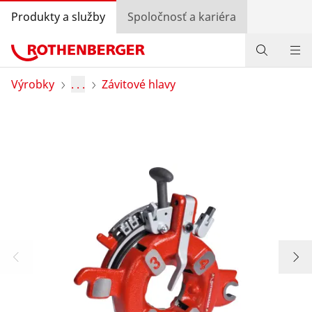
Produkty a služby
Spoločnosť a kariéra
Produkty
Výrobky
. . .
Závitové hlavy
Služby a pridaná hodnota
Bonusový program
Špeciálne ponuky
Vyhľadávanie predajcov
Prihlásiť sa
Výber krajiny