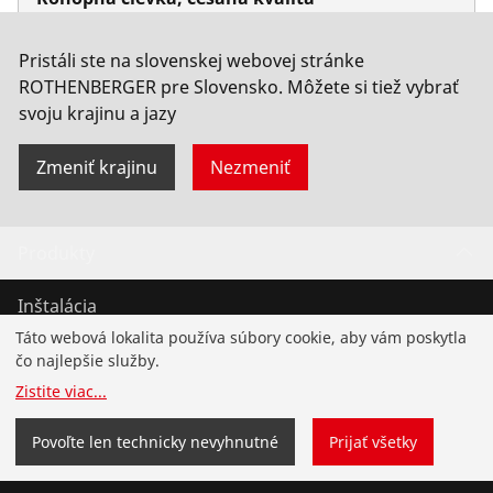
Nie. 65081
Pristáli ste na slovenskej webovej stránke
ROTHENBERGER pre Slovensko. Môžete si tiež vybrať
svoju krajinu a jazy
Zmeniť krajinu
Nezmeniť
Produkty
Inštalácia
Táto webová lokalita používa súbory cookie, aby vám poskytla
Servis a údržba
čo najlepšie služby.
Zistite viac
...
Chladenie a klíma
Povoľte len technicky nevyhnutné
Prijať všetky
Univerzálne náradie