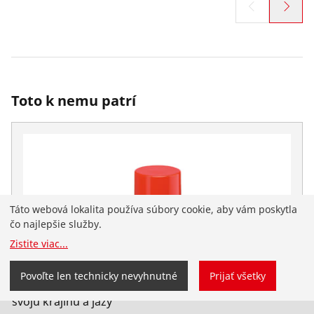
Toto k nemu patrí
Táto webová lokalita používa súbory cookie, aby vám poskytla
čo najlepšie služby.
Zistite viac
...
Pristáli ste na slovenskej webovej stránke
Povoľte len technicky nevyhnutné
Prijať všetky
ROTHENBERGER pre Slovensko. Môžete si tiež vybrať
svoju krajinu a jazy