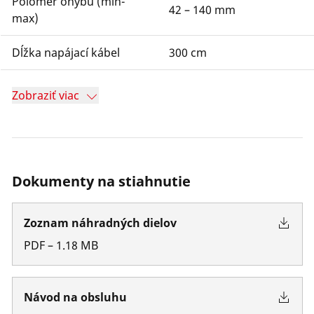
Polomer ohybu (min-
42 – 140 mm
max)
Dĺžka napájací kábel
300 cm
Zobraziť viac
Dokumenty na stiahnutie
Zoznam náhradných dielov
PDF
–
1.18
MB
Návod na obsluhu