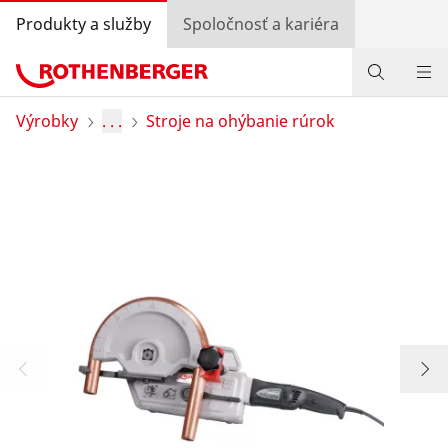
Produkty a služby
Spoločnosť a kariéra
Produkty
Výrobky
. . .
Stroje na ohýbanie rúrok
Služby a pridaná hodnota
Bonusový program
Špeciálne ponuky
Vyhľadávanie predajcov
Prihlásiť sa
Výber krajiny