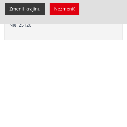
Zmeniť krajinu
Nezmeniť
Ohýbanie sprej 150ml
Nie. 25120
Produkty
Inštalácia
Servis a údržba
Chladenie a klíma