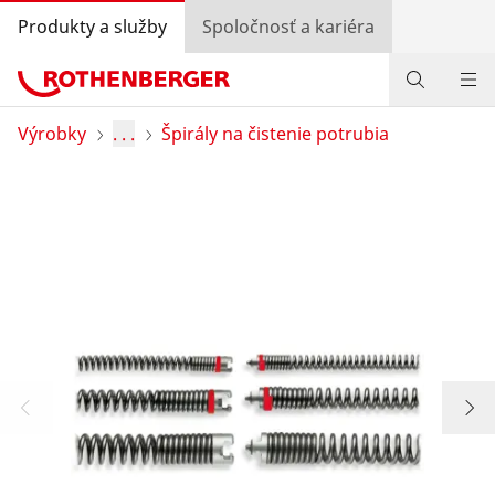
Produkty a služby
Spoločnosť a kariéra
Produkty
Výrobky
. . .
Špirály na čistenie potrubia
Služby a pridaná hodnota
Bonusový program
Špeciálne ponuky
Vyhľadávanie predajcov
Prihlásiť sa
Výber krajiny