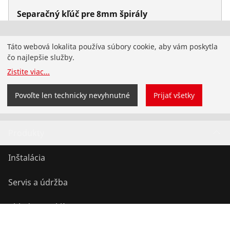
Separačný kľúč pre 8mm špirály
Nie. 72102
Pristáli ste na slovenskej webovej stránke
Táto webová lokalita používa súbory cookie, aby vám poskytla
ROTHENBERGER pre Slovensko. Môžete si tiež vybrať
čo najlepšie služby.
svoju krajinu a jazy
Zistite viac
...
Zmeniť krajinu
Nezmeniť
Povoľte len technicky nevyhnutné
Prijať všetky
Produkty
Inštalácia
Servis a údržba
Chladenie a klíma