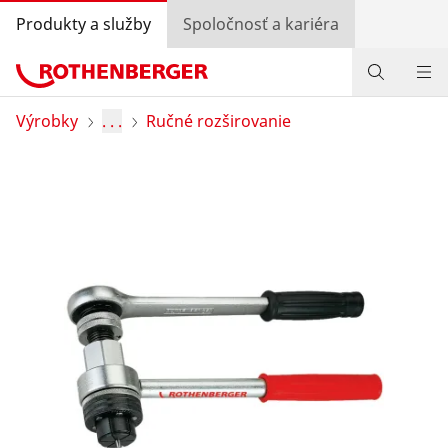
Produkty a služby
Spoločnosť a kariéra
Produkty
Výrobky
. . .
Ručné rozširovanie
Služby a pridaná hodnota
Bonusový program
Špeciálne ponuky
Vyhľadávanie predajcov
Prihlásiť sa
Výber krajiny