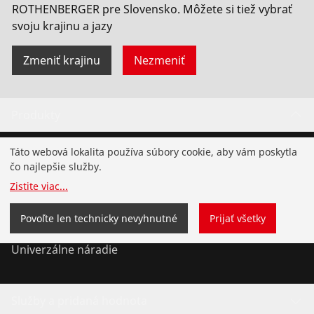
ROTHENBERGER pre Slovensko. Môžete si tiež vybrať
svoju krajinu a jazy
Zmeniť krajinu
Nezmeniť
Produkty
Inštalácia
Táto webová lokalita používa súbory cookie, aby vám poskytla
čo najlepšie služby.
Servis a údržba
Zistite viac
...
Chladenie a klíma
Povoľte len technicky nevyhnutné
Prijať všetky
Univerzálne náradie
Služby a pridaná hodnota