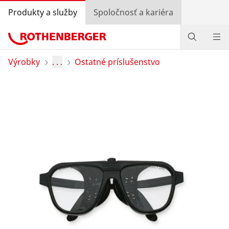
Produkty a služby
Spoločnosť a kariéra
Produkty
Výrobky
. . .
Ostatné príslušenstvo
Služby a pridaná hodnota
Bonusový program
Špeciálne ponuky
Vyhľadávanie predajcov
Prihlásiť sa
Výber krajiny