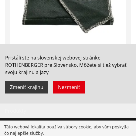
Pristáli ste na slovenskej webovej stránke
Podložka spomaľovač horela, 33 x 50 cm
ROTHENBERGER pre Slovensko. Môžete si tiež vybrať
svoju krajinu a jazy
Nie. 31050
Zmeniť krajinu
Nezmeniť
Produkty
Inštalácia
Táto webová lokalita používa súbory cookie, aby vám poskytla
čo najlepšie služby.