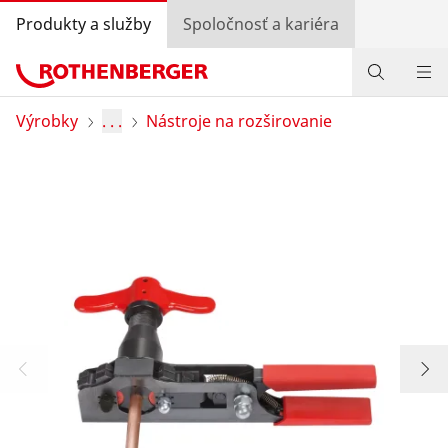
Produkty a služby
Spoločnosť a kariéra
Produkty
Výrobky
. . .
Nástroje na rozširovanie
Služby a pridaná hodnota
Bonusový program
Špeciálne ponuky
Vyhľadávanie predajcov
Prihlásiť sa
Výber krajiny