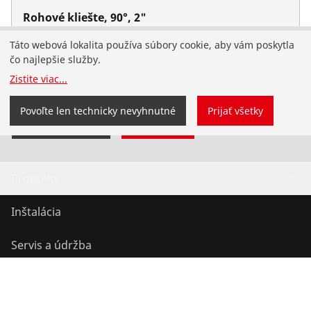
Rohové kliešte, 90°, 2"
Nie. 070112X
Táto webová lokalita používa súbory cookie, aby vám poskytla
Pristáli ste na slovenskej webovej stránke
čo najlepšie služby.
ROTHENBERGER pre Slovensko. Môžete si tiež vybrať
Zistite viac
...
svoju krajinu a jazy
Povoľte len technicky nevyhnutné
Prijať všetky
Zmeniť krajinu
Nezmeniť
Produkty
Inštalácia
Servis a údržba
Chladenie a klíma