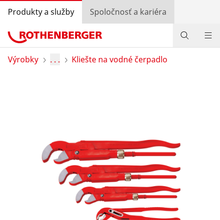
Produkty a služby
Spoločnosť a kariéra
Produkty
Výrobky
. . .
Kliešte na vodné čerpadlo
Služby a pridaná hodnota
Bonusový program
Špeciálne ponuky
Vyhľadávanie predajcov
Prihlásiť sa
Výber krajiny