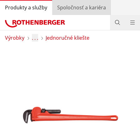
Produkty a služby
Spoločnosť a kariéra
Produkty
Výrobky
. . .
Jednoručné kliešte
Služby a pridaná hodnota
Bonusový program
Špeciálne ponuky
Vyhľadávanie predajcov
Prihlásiť sa
Výber krajiny