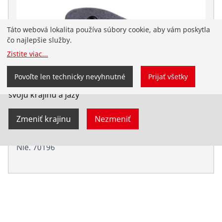
Táto webová lokalita používa súbory cookie, aby vám poskytla
čo najlepšie služby.
Zistite viac
...
Pristáli ste na slovenskej webovej stránke
Povoľte len technicky nevyhnutné
Prijať všetky
ROTHENBERGER pre Slovensko. Môžete si tiež vybrať
svoju krajinu a jazy
Zmeniť krajinu
Nezmeniť
Pečenie f.A.-Rohrz.ALUDUR/HEAVY D.,36"
Nie. 70196