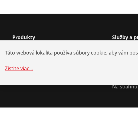
Produkty
Služby a 
Inštalácia
Vyhľadávan
Táto webová lokalita používa súbory cookie, aby vám posk
Servis a údržba
Náhradné d
Chladenie a klíma
Spojenectvá
Zistite viac
...
Univerzálne náradie
Systémové 
Na stiahnu
©
2026
ROTHENBERGER Werkzeuge GmbH
Správa súborov