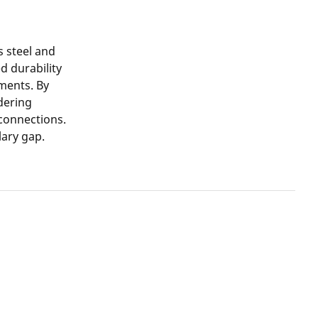
s steel and
d durability
ments. By
dering
 connections.
lary gap.