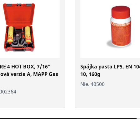
RE 4 HOT BOX, 7/16"
Spájka pasta LP5, EN 10
ková verzia A, MAPP Gas
10, 160g
Nie. 40500
0002364