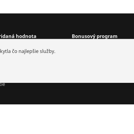
pridaná hodnota
Bonusový program
ie predajcov
Odmeny bonusového pro
ytla čo najlepšie služby.
iely a opravy
Bonusové body programu
 batérií
riešenia
tie
 cookie
Odtlačok
Právne záležitosti
Ochrana údajov
Kontaktu