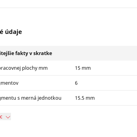
é údaje
tejšie fakty v skratke
pracovnej plochy mm
15 mm
gmentov
6
gmentu s merná jednotkou
15.5 mm
ac