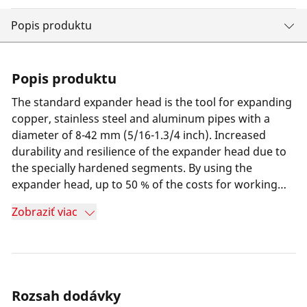
Popis produktu
Popis produktu
The standard expander head is the tool for expanding
copper, stainless steel and aluminum pipes with a
diameter of 8-42 mm (5/16-1.3/4 inch). Increased
durability and resilience of the expander head due to
the specially hardened segments. By using the
expander head, up to 50 % of the costs for working
time, soldering material, soldered joints and energy
Zobraziť viac
can be saved compared to fitting connections. The
forced guidance guarantees perfect centering and a
uniform capillary gap.
Rozsah dodávky