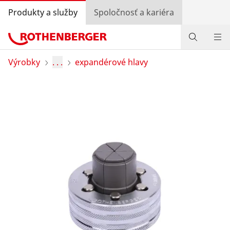
Produkty a služby
Spoločnosť a kariéra
Produkty
Výrobky
. . .
expandérové hlavy
Služby a pridaná hodnota
Bonusový program
Špeciálne ponuky
Vyhľadávanie predajcov
Prihlásiť sa
Výber krajiny