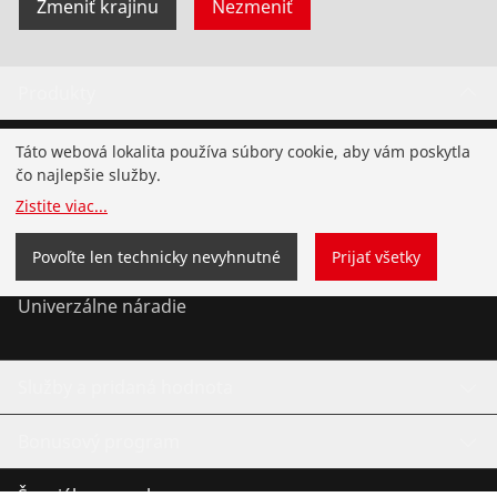
Zmeniť krajinu
Nezmeniť
Produkty
Inštalácia
Táto webová lokalita používa súbory cookie, aby vám poskytla
čo najlepšie služby.
Servis a údržba
Zistite viac
...
Chladenie a klíma
Povoľte len technicky nevyhnutné
Prijať všetky
Univerzálne náradie
Služby a pridaná hodnota
Bonusový program
Špeciálne ponuky