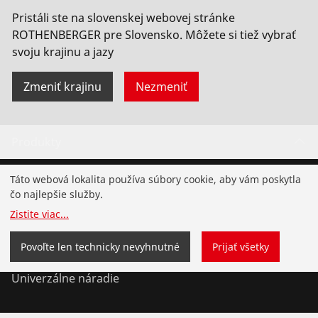
Pristáli ste na slovenskej webovej stránke
ROTHENBERGER pre Slovensko. Môžete si tiež vybrať
svoju krajinu a jazy
Zmeniť krajinu
Nezmeniť
Produkty
Inštalácia
Táto webová lokalita používa súbory cookie, aby vám poskytla
čo najlepšie služby.
Servis a údržba
Zistite viac
...
Chladenie a klíma
Povoľte len technicky nevyhnutné
Prijať všetky
Univerzálne náradie