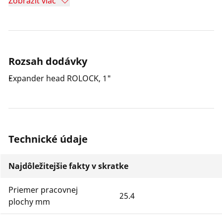
Zobraziť viac
saved compared to fitting connections. The bayonet
lock enables the expander head to be changed quickly.
Rozsah dodávky
Expander head ROLOCK, 1"
Technické údaje
Najdôležitejšie fakty v skratke
Priemer pracovnej
25.4
plochy mm