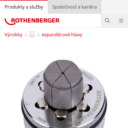
Produkty a služby
Spoločnosť a kariéra
Produkty
Výrobky
. . .
expandérové hlavy
Služby a pridaná hodnota
Bonusový program
Špeciálne ponuky
Vyhľadávanie predajcov
Prihlásiť sa
Výber krajiny