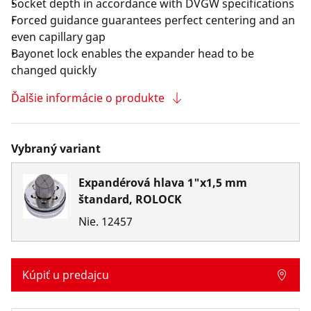
Socket depth in accordance with DVGW specifications
Forced guidance guarantees perfect centering and an
even capillary gap
Bayonet lock enables the expander head to be
changed quickly
Ďalšie informácie o produkte
Vybraný variant
Expandérová hlava 1"x1,5 mm
štandard, ROLOCK
Nie.
12457
Kúpiť u predajcu