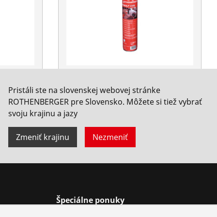
olej
Syntetický závit rezný olej
Pristáli ste na slovenskej webovej stránke
 ml
RONOL, sprej môže 600 ml
ROTHENBERGER pre Slovensko. Môžete si tiež vybrať
Nie. 65013
svoju krajinu a jazy
Zmeniť krajinu
Nezmeniť
Špeciálne ponuky
gramu