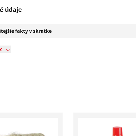
é údaje
tejšie fakty v skratke
ac