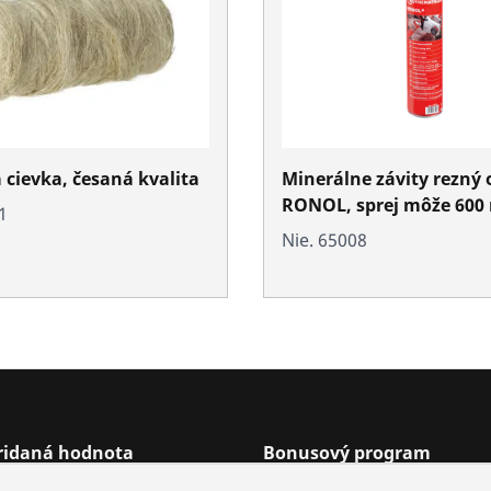
cievka, česaná kvalita
Minerálne závity rezný 
RONOL, sprej môže 600
1
Nie. 65008
pridaná hodnota
Bonusový program
ie predajcov
Odmeny bonusového pro