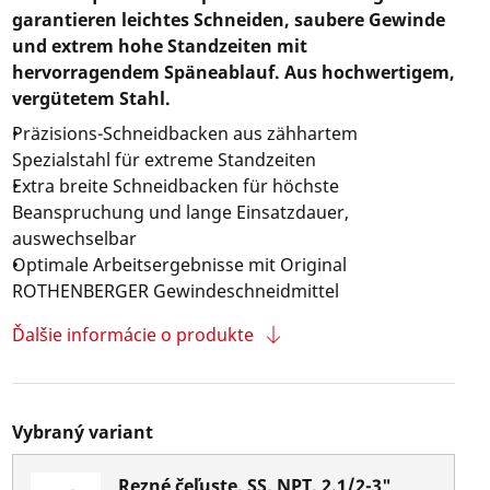
garantieren leichtes Schneiden, saubere Gewinde
und extrem hohe Standzeiten mit
hervorragendem Späneablauf. Aus hochwertigem,
vergütetem Stahl.
Präzisions-Schneidbacken aus zähhartem
Spezialstahl für extreme Standzeiten
Extra breite Schneidbacken für höchste
Beanspruchung und lange Einsatzdauer,
auswechselbar
Optimale Arbeitsergebnisse mit Original
ROTHENBERGER Gewindeschneidmittel
Ďalšie informácie o produkte
Vybraný variant
Rezné čeľuste, SS, NPT, 2.1/2-3"