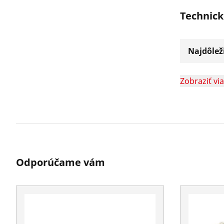
Technick
Najdôleži
Zobraziť vi
Odporúčame vám