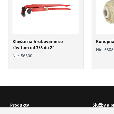
Kliešte na hrubovanie so
Konopná 
závitom od 3/8 do 2"
Nie. 6508
Nie. 56500
Produkty
Služby a 
Inštalácia
Vyhľadávan