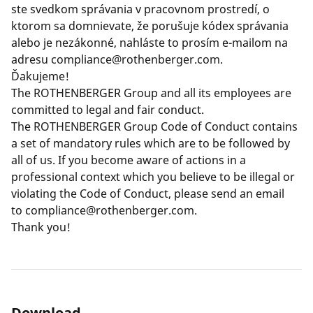
Spoločnosť a kariéra
ste svedkom správania v pracovnom prostredí, o
ktorom sa domnievate, že porušuje kódex správania
alebo je nezákonné, nahláste to prosím e-mailom na
adresu
compliance@rothenberger.com
.
Ďakujeme!
The ROTHENBERGER Group and all its employees are
committed to legal and fair conduct.
The ROTHENBERGER Group Code of Conduct contains
a set of mandatory rules which are to be followed by
all of us. If you become aware of actions in a
professional context which you believe to be illegal or
violating the Code of Conduct, please send an email
to
compliance@rothenberger.com
.
Thank you!
Download