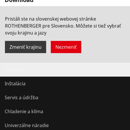
Pristáli ste na slovenskej webovej stránke
Code of Conduct EN
ROTHENBERGER pre Slovensko. Môžete si tiež vybrať
svoju krajinu a jazy
Zmeniť krajinu
Nezmeniť
Produkty
Inštalácia
Servis a údržba
Chladenie a klíma
Univerzálne náradie