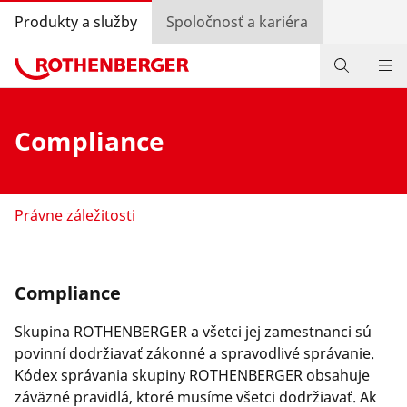
Produkty a služby
Spoločnosť a kariéra
Produkty
Compliance
Služby a pridaná hodnota
Bonusový program
Právne záležitosti
Špeciálne ponuky
Vyhľadávanie predajcov
Compliance
Prihlásiť sa
Skupina ROTHENBERGER a všetci jej zamestnanci sú
povinní dodržiavať zákonné a spravodlivé správanie.
Výber krajiny
Kódex správania skupiny ROTHENBERGER obsahuje
záväzné pravidlá, ktoré musíme všetci dodržiavať. Ak