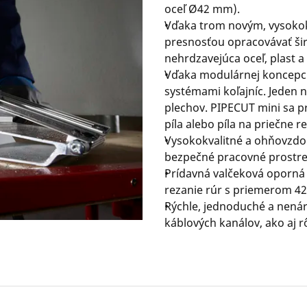
oceľ Ø42 mm).
Vďaka trom novým, vysoko
presnosťou opracovávať širo
nehrdzavejúca oceľ, plast a
Vďaka modulárnej koncepci
systémami koľajníc. Jeden n
plechov. PIPECUT mini sa p
píla alebo píla na priečne r
Vysokokvalitné a ohňovzdor
bezpečné pracovné prostre
Prídavná valčeková oporná
rezanie rúr s priemerom 4
Rýchle, jednoduché a nenáro
káblových kanálov, ako aj