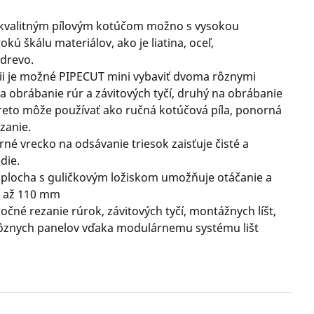
kvalitným pílovým kotúčom možno s vysokou
kú škálu materiálov, ako je liatina, oceľ,
 drevo.
i je možné PIPECUT mini vybaviť dvoma rôznymi
a obrábanie rúr a závitových tyčí, druhý na obrábanie
reto môže používať ako ručná kotúčová píla, ponorná
ezanie.
né vrecko na odsávanie triesok zaisťuje čisté a
die.
 plocha s guličkovým ložiskom umožňuje otáčanie a
2 až 110 mm
čné rezanie rúrok, závitových tyčí, montážnych líšt,
 rôznych panelov vďaka modulárnemu systému lišt