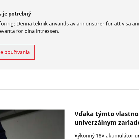
s je potrebný
öring
:
Denna teknik används av annonsörer för att visa a
evanta för dina intressen.
e používania
Vďaka týmto vlastno
univerzálnym zariad
Výkonný 18V akumulátor umo