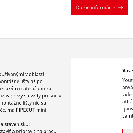
Ďalšie informácie
Váš 
oužívanými v oblasti
Yout
ontážne lišty až po
anvä
 a s akým materiálom sa
vide
žíva: rezy sú vždy presne v
att å
montážne lišty nie sú
tjän
tyče, má PIPECUT mini
samt
na stavenisku:
aviť a pripraviť na prácu.