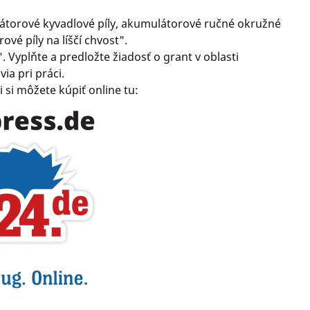
átorové kyvadlové píly, akumulátorové ručné okružné
ové píly na líščí chvost".
". Vyplňte a predložte žiadosť o grant v oblasti
ia pri práci.
si môžete kúpiť online tu: