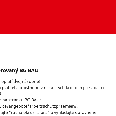
orovaný BG BAU
 oplatí dvojnásobne!
platitelia poistného v niekoľkých krokoch požiadať o
R.
e na stránku BG BAU:
vice/angebote/arbeitsschutzpraemien/
.
ajte "ručná okružná píla" a vyhľadajte oprávnené