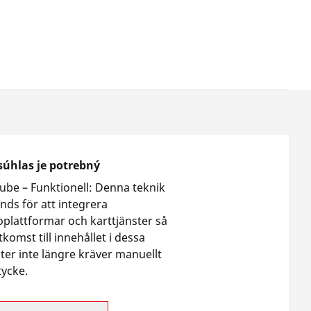
súhlas je potrebný
ube –
Funktionell
:
Denna teknik
nds för att integrera
oplattformar och karttjänster så
tkomst till innehållet i dessa
ster inte längre kräver manuellt
ycke.