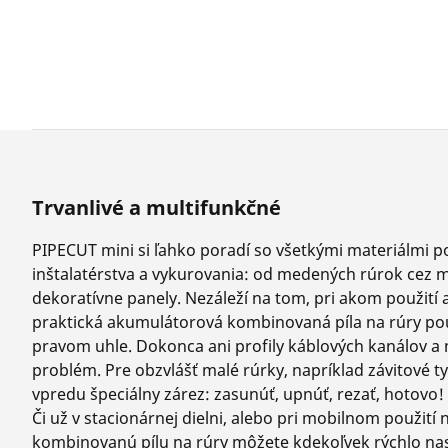
Trvanlivé a multifunkčné
PIPECUT mini si ľahko poradí so všetkými materiálmi p
inštalatérstva a vykurovania: od medených rúrok cez m
dekoratívne panely. Nezáleží na tom, pri akom použití
praktická akumulátorová kombinovaná píla na rúry pou
pravom uhle. Dokonca ani profily káblových kanálov a 
problém. Pre obzvlášť malé rúrky, napríklad závitové 
vpredu špeciálny zárez: zasunúť, upnúť, rezať, hotovo!
Či už v stacionárnej dielni, alebo pri mobilnom použití 
kombinovanú pílu na rúry môžete kdekoľvek rýchlo nast