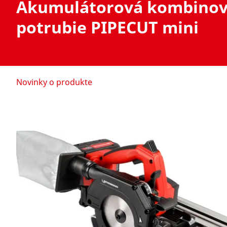
Akumulátorová kombinova
potrubie PIPECUT mini
Novinky o produkte