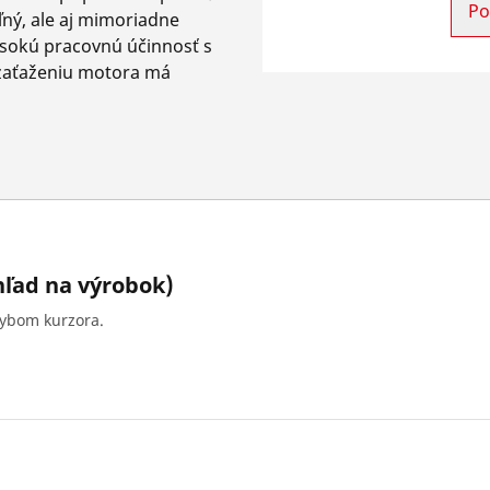
Po
ľný, ale aj mimoriadne
sokú pracovnú účinnosť s
 zaťaženiu motora má
hľad na výrobok)
hybom kurzora.