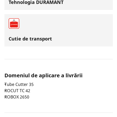
Tehnologia DURAMANT
lama din oțel inoxidabil cu rectificare în V. Deschiderea
automată și controlată a lamei este posibilă prin
maneta de deblocare la apăsarea unui buton.
Cutie de transport
Domeniul de aplicare a livrării
Tube Cutter 35
ROCUT TC 42
ROBOX 2650