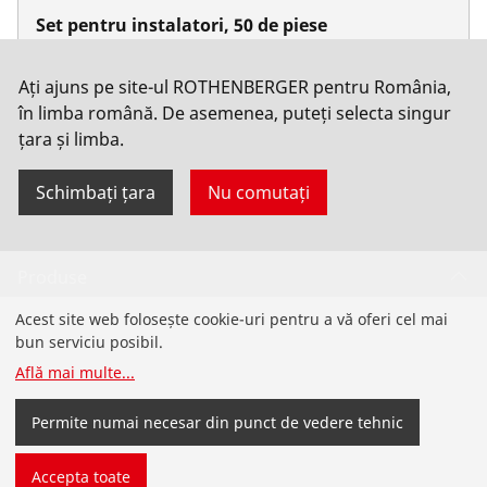
Set pentru instalatori, 50 de piese
Nu. 19166
Ați ajuns pe site-ul ROTHENBERGER pentru România,
în limba română. De asemenea, puteți selecta singur
țara și limba.
Schimbați țara
Nu comutați
Produse
Acest site web folosește cookie-uri pentru a vă oferi cel mai
Instalare
bun serviciu posibil.
Află mai multe
...
Service și întreținere
Permite numai necesar din punct de vedere tehnic
Aer condiționat și refrigerare
Accepta toate
Unelte de uz general