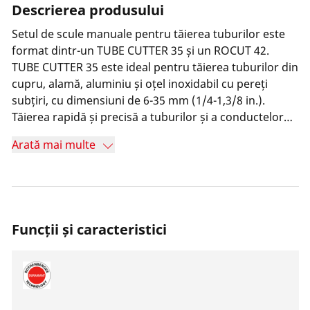
Descrierea produsului
Setul de scule manuale pentru tăierea tuburilor este
format dintr-un TUBE CUTTER 35 și un ROCUT 42.
TUBE CUTTER 35 este ideal pentru tăierea tuburilor din
cupru, alamă, aluminiu și oțel inoxidabil cu pereți
subțiri, cu dimensiuni de 6-35 mm (1/4-1,3/8 in.).
Tăierea rapidă și precisă a tuburilor și a conductelor
de cabluri este posibilă datorită discurilor de tăiere cu
Arată mai multe
precizie rectificată și a unui dispozitiv de prindere cu
autocentrare. Operațiunea de economisire a
materialului este posibilă datorită receptaculului cu
canelură pentru tăierea în apropierea flanșelor.
Designul său ergonomic și debavuratorul integrat fac
Funcții și caracteristici
din această mașină o soluție fiabilă pentru utilizarea
zilnică. ROCUT Professional 42 este tăietorul de țevi
din plastic pentru tăierea tuturor țevilor obișnuite din
plastic în dimensiunile 0-42 mm (0-1,5/8 in.). Tăierea
precisă a vârfurilor fără deformare este garantată de