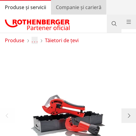
Produse și servicii
Companie și carieră
Produse
Produse
. . .
Tăietori de țevi
Suport și servicii
Învață și economisește
Programul de bonusuri
Autentificare
Selectarea țării
Companie și carieră