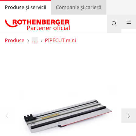
Produse și servicii
Companie și carieră
Produse
Produse
. . .
PIPECUT mini
Suport și servicii
Învață și economisește
Programul de bonusuri
Autentificare
Selectarea țării
Companie și carieră