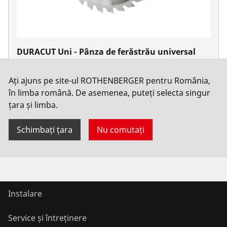
DURACUT Uni - Pânza de ferăstrău universal
Nu. 1500003621
Ați ajuns pe site-ul ROTHENBERGER pentru România,
în limba română. De asemenea, puteți selecta singur
țara și limba.
Schimbați țara
Nu comutați
Produse
Instalare
Service și întreținere