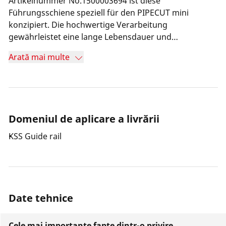
Artikelnummer No.1500003694 ist diese
Führungsschiene speziell für den PIPECUT mini
konzipiert. Die hochwertige Verarbeitung
gewährleistet eine lange Lebensdauer und
zuverlässige Leistung. Durch die einfache
Arată mai multe
Handhabung ist die KSS Führungsschiene ein
unverzichtbares Zubehör für präzise Schnittarbeiten.
Domeniul de aplicare a livrării
KSS Guide rail
Date tehnice
Cele mai importante fapte dintr-o privire