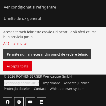
Aer condiționat și refrigerare
Unelte de uz general
Acest site web folosește cookie-uri pentru a vă oferi cel mai
Service și plusvaloare
bun serviciu posibil.
Află mai multe
...
Cunoștințe
Permite numai necesar din punct de vedere tehnic
Programul de bonusuri
Accepta toate
©
2026
ROTHENBERGER Werkzeuge GmbH
Gestionați cookie-urile
Imprimare
Aspecte juridice
Protecția datelor
Contact
Whistleblower system