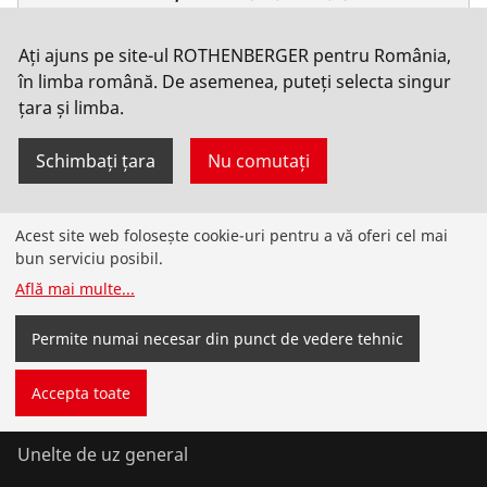
Nu. 12538
Ați ajuns pe site-ul ROTHENBERGER pentru România,
în limba română. De asemenea, puteți selecta singur
țara și limba.
Schimbați țara
Nu comutați
Acest site web folosește cookie-uri pentru a vă oferi cel mai
Produse
bun serviciu posibil.
Află mai multe
...
Instalare
Permite numai necesar din punct de vedere tehnic
Service și întreținere
Accepta toate
Aer condiționat și refrigerare
Unelte de uz general