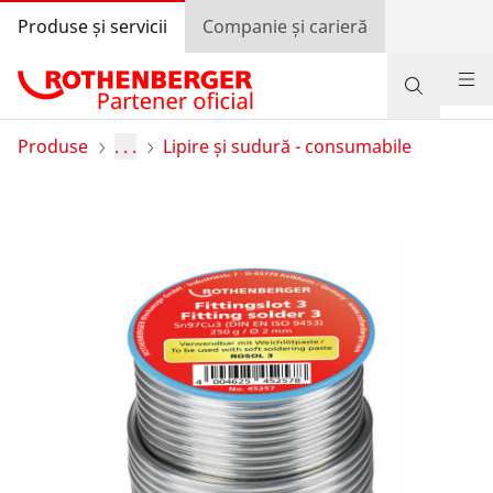
Produse și servicii
Companie și carieră
Produse
Produse
. . .
Lipire și sudură - consumabile
Suport și servicii
Învață și economisește
Programul de bonusuri
Autentificare
Selectarea țării
Companie și carieră