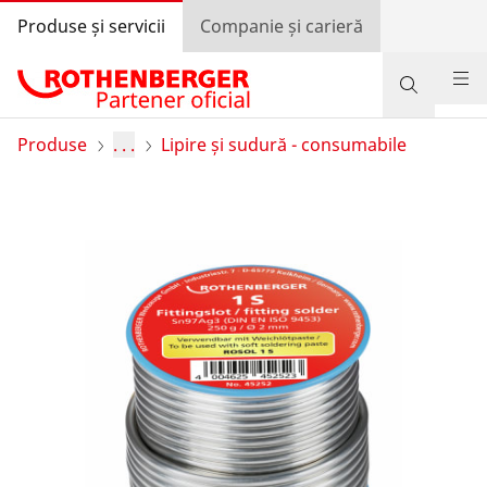
Produse și servicii
Companie și carieră
Produse
Produse
. . .
Lipire și sudură - consumabile
Suport și servicii
Învață și economisește
Programul de bonusuri
Autentificare
Selectarea țării
Companie și carieră