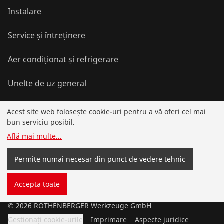
Instalare
Service și întreținere
Aer condiționat și refrigerare
Unelte de uz general
Acest site web folosește cookie-uri pentru a vă oferi cel mai
Service și plusvaloare
bun serviciu posibil.
Află mai multe
...
Cunoștințe
Permite numai necesar din punct de vedere tehnic
Programul de bonusuri
Accepta toate
©
2026
ROTHENBERGER Werkzeuge GmbH
Gestionați cookie-urile
Imprimare
Aspecte juridice