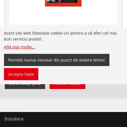
Spirală 8 mm x 7,5 m cu cuplaj pentru scule și
Acest site web folosește cookie-uri pentru a vă oferi cel mai
suflet
bun serviciu posibil.
Află mai multe
...
Nu. 72425
Ați ajuns pe site-ul ROTHENBERGER pentru România,
Permite numai necesar din punct de vedere tehnic
în limba română. De asemenea, puteți selecta singur
țara și limba.
Accepta toate
Schimbați țara
Nu comutați
Produse
Instalare