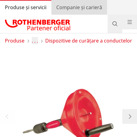
Produse și servicii
Companie și carieră
Produse
Produse
. . .
Dispozitive de curățare a conductelor
Suport și servicii
Învață și economisește
Programul de bonusuri
Autentificare
Selectarea țării
Companie și carieră