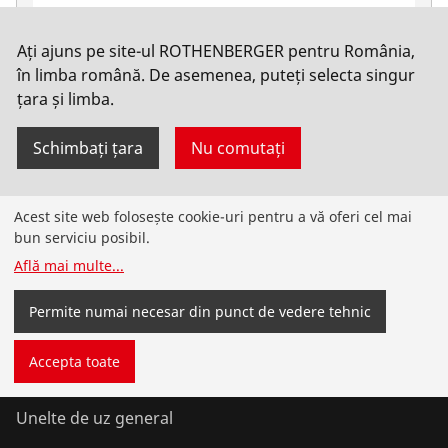
Ați ajuns pe site-ul ROTHENBERGER pentru România,
HWZ Set mit Werkzeugtasche, 57-teilig
în limba română. De asemenea, puteți selecta singur
țara și limba.
Nu. 1000001425
Schimbați țara
Nu comutați
Acest site web folosește cookie-uri pentru a vă oferi cel mai
Produse
bun serviciu posibil.
Află mai multe
...
Instalare
Permite numai necesar din punct de vedere tehnic
Service și întreținere
Accepta toate
Aer condiționat și refrigerare
Unelte de uz general