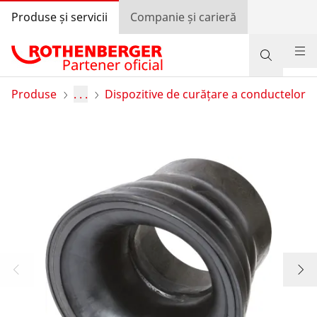
Produse și servicii
Companie și carieră
Produse
Produse
. . .
Dispozitive de curățare a conductelor
Suport și servicii
Învață și economisește
Programul de bonusuri
Autentificare
Selectarea țării
Companie și carieră