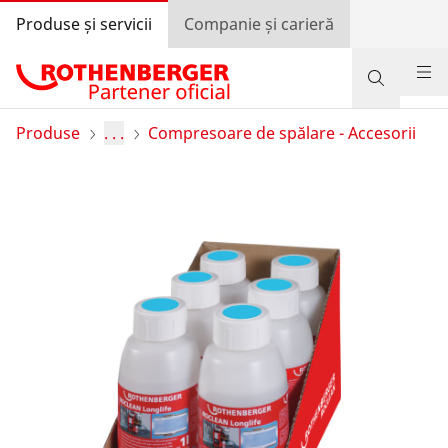
Produse și servicii
Companie și carieră
Produse
Produse
. . .
Compresoare de spălare - Accesorii
Suport și servicii
Învață și economisește
Programul de bonusuri
Autentificare
Selectarea țării
Companie și carieră