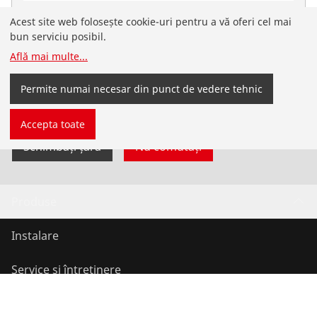
Pachet de 6 produse chimice de curățare
Acest site web folosește cookie-uri pentru a vă oferi cel mai
ROPULS pentru radiatoare
bun serviciu posibil.
Află mai multe
...
Nu. 1500000200
Ați ajuns pe site-ul ROTHENBERGER pentru România,
Permite numai necesar din punct de vedere tehnic
în limba română. De asemenea, puteți selecta singur
țara și limba.
Accepta toate
Schimbați țara
Nu comutați
Produse
Instalare
Service și întreținere
Aer condiționat și refrigerare