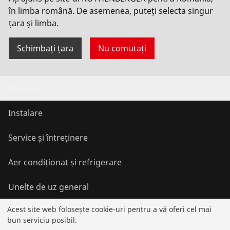
în limba română. De asemenea, puteți selecta singur
Permiteți utilizarea
țara și limba.
Schimbați țara
Nu comutați
Produse
Instalare
Service și întreținere
Aer condiționat și refrigerare
Unelte de uz general
Acest site web folosește cookie-uri pentru a vă oferi cel mai
bun serviciu posibil.
Service și plusvaloare