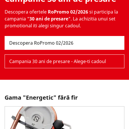
Descopera ofertele
RoPromo 02/2026
si participa la
campania "
30 ani de presare
". La achizitia unui set
promotional iti alegi singur cadoul.
Descopera RoPromo 02/2026
Campania 30 ani de presare - Alege-ti cadoul
Gama "Energetic" fără fir