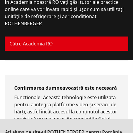
În Academia noastră RO veți găsi tutoriale practice
online care vă vor învăța rapid și ușor cum să utilizați
unitățile de refrigerare și aer condiționat
ROTHENBERGER.
Către Academia RO
Confirmarea dumneavoastră este necesară
Funcționale
:
Această tehnologie este utilizată
pentru a integra platforme video și servicii de
hărți, astfel încât accesul la conținutul acestor
servicii să nu mai necesite consimțământul
manual.
Ați ajuns pe site-ul ROTHENBERGER pentru România,