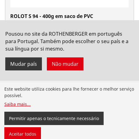
ROLOT S 94 - 400g em saco de PVC
No. 1000000133
Pousou no site da ROTHENBERGER em português
para Portugal. Também pode escolher o seu país e a
sua língua por si mesmo.
Mudar país
Não mudar
Produtos
Este website utiliza cookies para lhe fornecer o melhor serviço
possível.
Instalação de tubagens
Saiba mais
...
Serviço e manutenção de tubagens
Permitir apenas o tecnicamente necessário
Ferramentas de ar condicionado e refrigeração
Aceitar todos