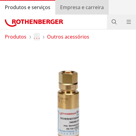
Produtos e serviços
Empresa e carreira
Produtos
Produtos
. . .
Outros acessórios
Serviços e valor agregado
Programa bónus ROTHENBERGER
Contato
Pesquisa de revendedores
Entrar
Seleção do país