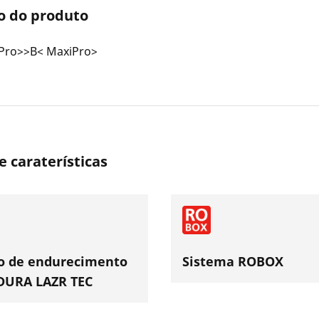
o do produto
Pro>>B< MaxiPro>
e caraterísticas
o de endurecimento
Sistema ROBOX
 DURA LAZR TEC