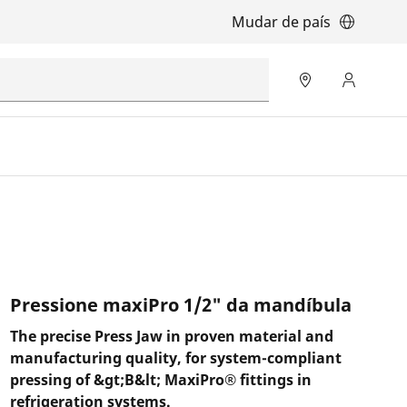
Mudar de país
Pressione maxiPro 1/2" da mandíbula
The precise Press Jaw in proven material and
manufacturing quality, for system-compliant
pressing of &gt;B&lt; MaxiPro® fittings in
refrigeration systems.