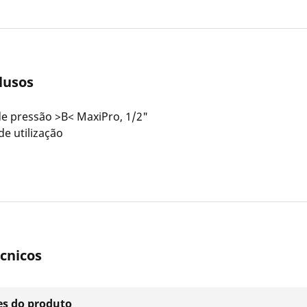
clusos
e pressão >B< MaxiPro, 1/2"
de utilização
cnicos
s do produto