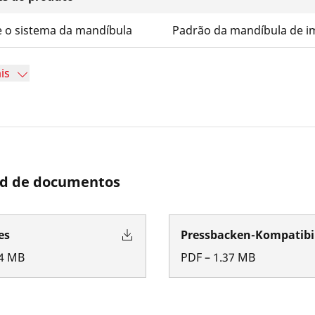
e o sistema da mandíbula
Padrão da mandíbula de i
is
d de documentos
es
Pressbacken-Kompatibil
4
MB
PDF
–
1.37
MB