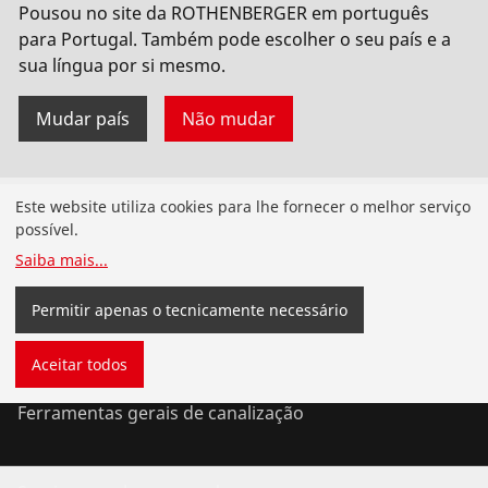
Pousou no site da ROTHENBERGER em português
para Portugal. Também pode escolher o seu país e a
sua língua por si mesmo.
Mudar país
Não mudar
Produtos
Este website utiliza cookies para lhe fornecer o melhor serviço
possível.
Instalação de tubagens
Saiba mais
...
Serviço e manutenção de tubagens
Permitir apenas o tecnicamente necessário
Ferramentas de ar condicionado e refrigeração
Aceitar todos
Ferramentas gerais de canalização