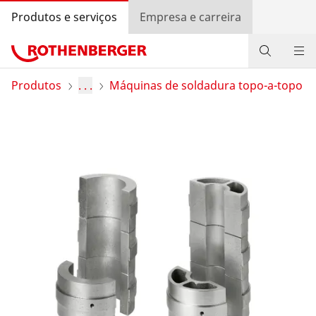
Produtos e serviços
Empresa e carreira
Produtos
Produtos
. . .
Máquinas de soldadura topo-a-topo
Serviços e valor agregado
Programa bónus ROTHENBERGER
Contato
Pesquisa de revendedores
Entrar
Seleção do país