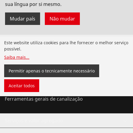
sua língua por si mesmo.
Mudar país
Não mudar
Produtos
Este website utiliza cookies para lhe fornecer o melhor serviço
possível.
Instalação de tubagens
Saiba mais
...
Serviço e manutenção de tubagens
Permitir apenas o tecnicamente necessário
Ferramentas de ar condicionado e refrigeração
Aceitar todos
Ferramentas gerais de canalização
Serviços e valor agregado