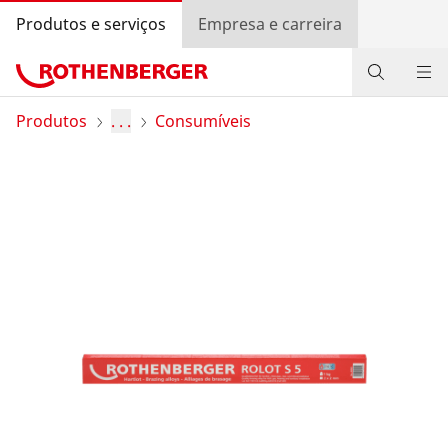
Produtos e serviços
Empresa e carreira
Produtos
Produtos
. . .
Consumíveis
Serviços e valor agregado
Programa bónus ROTHENBERGER
Contato
Pesquisa de revendedores
Entrar
Seleção do país