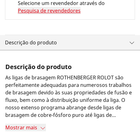
Selecione um revendedor através do
Pesquisa de revendedores
Descrição do produto
Descrição do produto
As ligas de brasagem ROTHENBERGER ROLOT são
perfeitamente adequadas para numerosos trabalhos
de brasagem devido às suas propriedades de fusão e
fluxo, bem como à distribuição uniforme da liga. O
nosso extenso programa abrange desde ligas de
brasagem de cobre-fósforo puro até ligas de
brasagem de prata a 45%, que também são
Mostrar mais
adequadas para a brasagem de aço inoxidável.