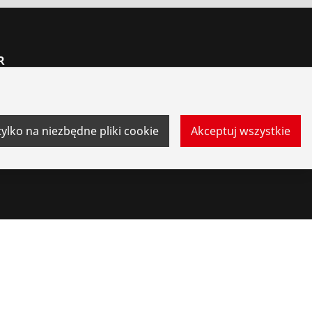
R
tylko na niezbędne pliki cookie
Akceptuj wszystkie
ontakt
Sygnalista system