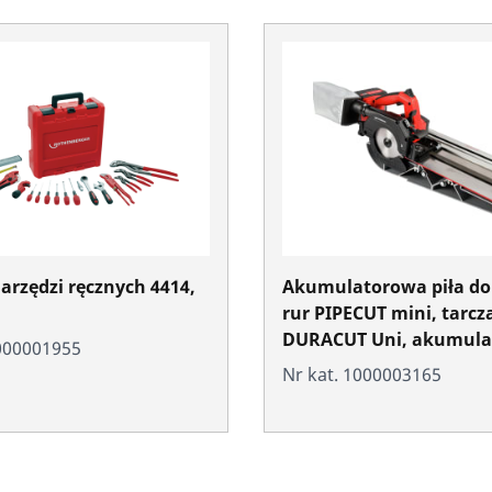
arzędzi ręcznych 4414,
Akumulatorowa piła do 
rur PIPECUT mini, tarcz
DURACUT Uni, akumula
1000001955
Ah/18 V CAS i ładowark
Nr kat. 1000003165