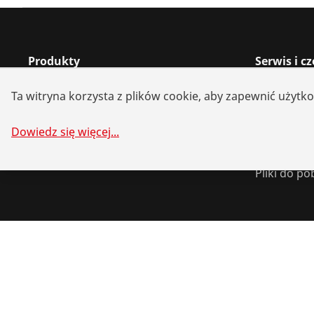
Produkty
Serwis i c
Instalacje
Lokalizato
Ta witryna korzysta z plików cookie, aby zapewnić użytk
Serwis i konserwacja
Serwis i c
Chłodnictwo i klimatyzacja
Systemy a
Dowiedz się więcej
...
Narzędzia uniwersalne
Rozwiązan
Pliki do po
©
2026
ROTHENBERGER Werkzeuge GmbH
Zarządzaj plika