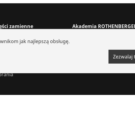
zęści zamienne
Akademia ROTHENBERGE
r dystrybutorów
Filmy
ownikom jak najlepszą obsługę.
zęści zamienne
Oszczędność energii
kumulatorowe
Zezwalaj 
ia systemowe
brania
mi cookie
Impressum
Ochrona danych
Informacje prawne
K