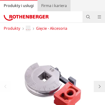
Produkty i usługi
Firma i kariera
Produkty
Produkty
. . .
Gięcie - Akcesoria
Serwis i części zamienne
Akademia ROTHENBERGER
Promocje
Lokalizator dystrybutorów
Zaloguj się
Wybór kraju