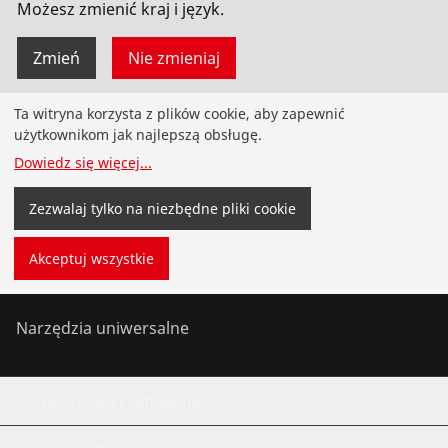
Możesz zmienić kraj i język.
Zmień
Nie zmieniaj
Ta witryna korzysta z plików cookie, aby zapewnić
Produkty
użytkownikom jak najlepszą obsługę.
Dowiedz się więcej
...
Instalacje
Zezwalaj tylko na niezbędne pliki cookie
Serwis i konserwacja
Akceptuj wszystkie
Chłodnictwo i klimatyzacja
Narzędzia uniwersalne
Serwis i części zamienne