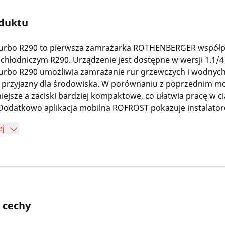
oduktu
rbo R290 to pierwsza zamrażarka ROTHENBERGER współpr
chłodniczym R290. Urządzenie jest dostępne w wersji 1.1/4"
rbo R290 umożliwia zamrażanie rur grzewczych i wodnyc
i przyjazny dla środowiska. W porównaniu z poprzednim 
niejsze a zaciski bardziej kompaktowe, co ułatwia pracę w c
 Dodatkowo aplikacja mobilna ROFROST pokazuje instalato
zas zamrażania, aby mogli pracować bezpiecznie i ekonomi
ej
i cechy