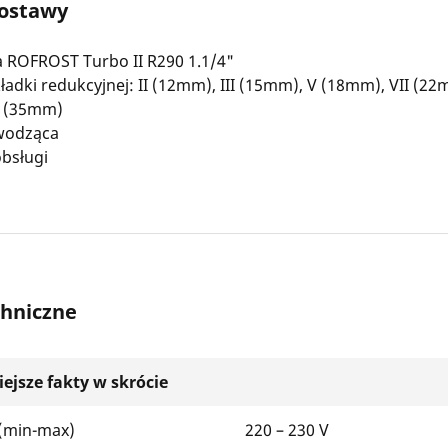
dostawy
 ROFROST Turbo II R290 1.1/4"
adki redukcyjnej: II (12mm), III (15mm), V (18mm), VII (22
I (35mm)
wodząca
obsługi
hniczne
ejsze fakty w skrócie
 (min-max)
220 – 230 V