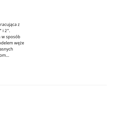
acująca z
 i 2".
h w sposób
modelem węże
iasnych
rom
cznie.