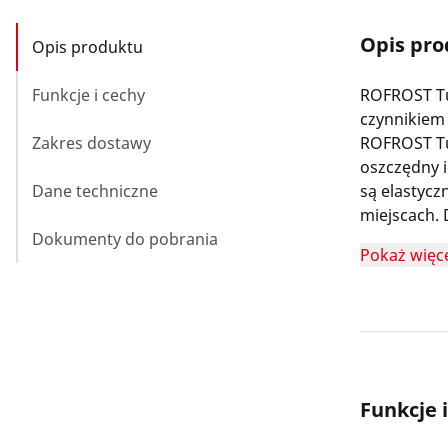
Opis pr
Opis produktu
Funkcje i cechy
ROFROST Tu
czynnikiem 
Zakres dostawy
ROFROST Tu
oszczędny 
Dane techniczne
są elastycz
miejscach.
Dokumenty do pobrania
minimalny c
Pokaż więc
Funkcje 