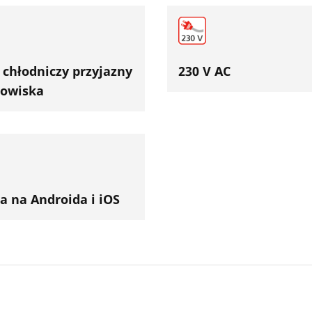
 chłodniczy przyjazny
230 V AC
dowiska
ja na Androida i iOS