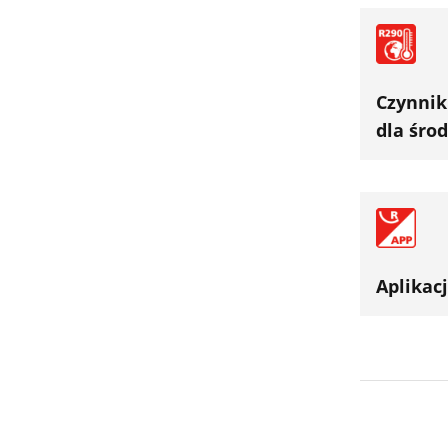
Czynnik
dla śro
Aplikac