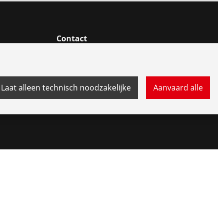
Contact
gen
Laat alleen technisch noodzakelijke
Aanvaard alle
okkenluidersysteem