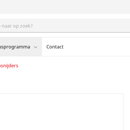
usprogramma
Contact
psnijders