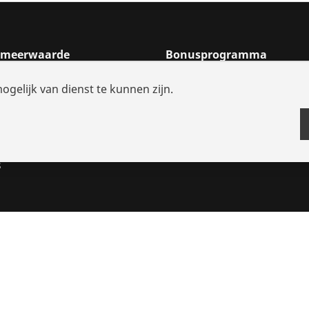
n meerwaarde
Bonusprogramma
 zoeken
Bonus programmapunten
elijk van dienst te kunnen zijn.
en reserveonderdelen
Bonusprogramma belonin
ianties
lossingen
s
n
Impressum
Wettelijk
Gegevensbescherming
Contact
Kl