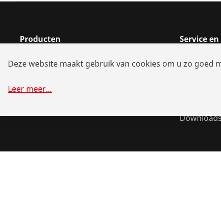
Producten
Service e
Installatie
Handelaar
Deze website maakt gebruik van cookies om u zo goed mog
Service en onderhoud
Reparatie 
Koude- en Klimaattechniek
Batterij-all
Leer meer
...
Universeel gereedschap
Systeemop
Download
©
2026
ROTHENBERGER Werkzeuge GmbH
Cookies behere