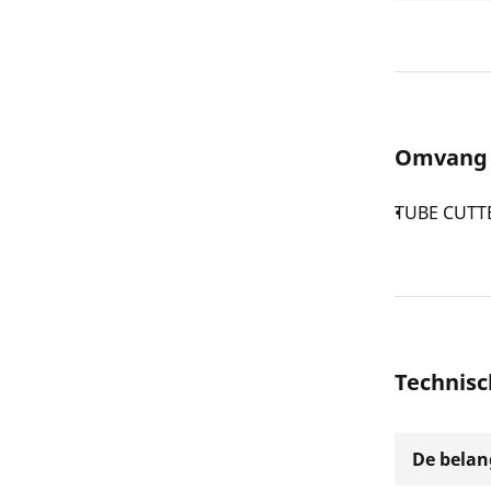
Omvang 
TUBE CUTTE
Technis
De belang