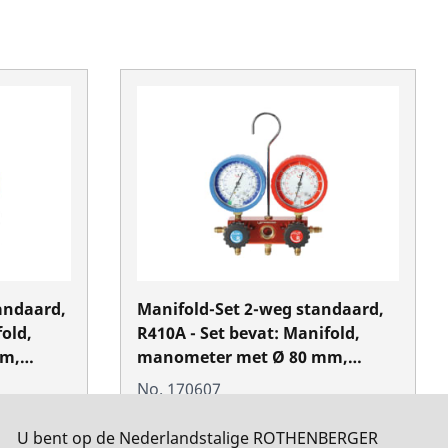
andaard,
Manifold-Set 2-weg standaard,
fold,
R410A - Set bevat: Manifold,
mm,
manometer met Ø 80 mm,
 3
„Pulse-free“, Klasse 1.6, 3
No. 170607
 mm,
drukslangen van 1.500 mm,
kunststof koffer
U bent op de Nederlandstalige ROTHENBERGER