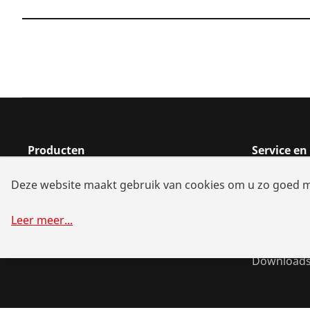
Producten
Service e
Installatie
Handelaar
Deze website maakt gebruik van cookies om u zo goed mog
Service en onderhoud
Reparatie 
Koude- en Klimaattechniek
Batterij-all
Leer meer
...
Universeel gereedschap
Systeemop
Download