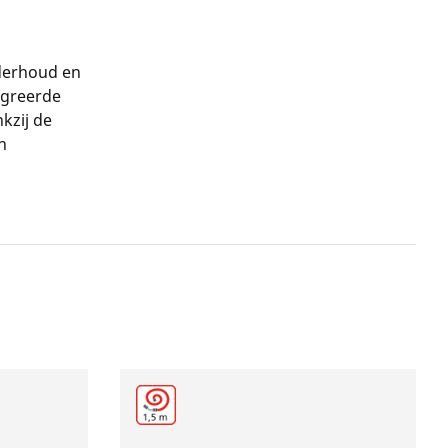
derhoud en
egreerde
kzij de
n