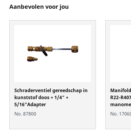
Aanbevolen voor jou
Schraderventiel gereedschap in
Manifold
kunststof doos + 1/4" +
R22-R407
5/16"Adapter
manomet
„Pulse-fr
No. 87800
No. 1706
druksla
kunststo