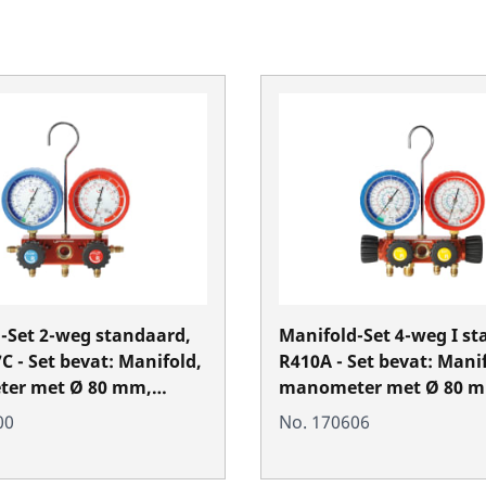
-Set 2-weg standaard,
Manifold-Set 4-weg I st
C - Set bevat: Manifold,
R410A - Set bevat: Mani
er met Ø 80 mm,
manometer met Ø 80 
ee“, Klasse 1.6, 3
„Pulse-free“, Klasse 1.6,
00
No. 170606
ngen van 1.500 mm,
drukslangen van 1.500
f koffer
kunststof koffer