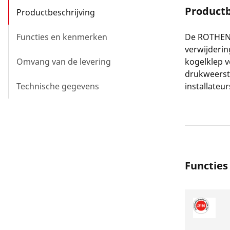
Productb
Productbeschrijving
Functies en kenmerken
De ROTHENB
verwijderi
Omvang van de levering
kogelklep v
drukweersta
Technische gegevens
installateur
Functie