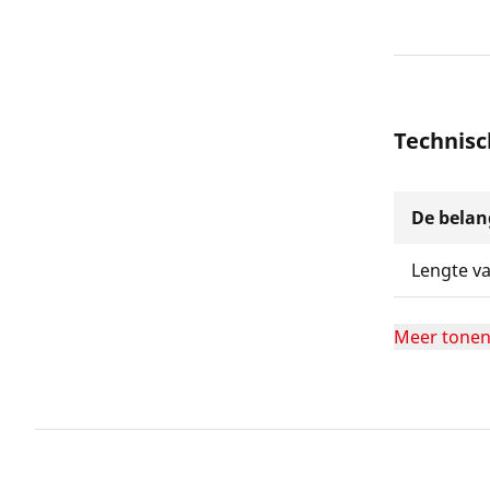
Technis
De belang
Lengte v
Meer tone