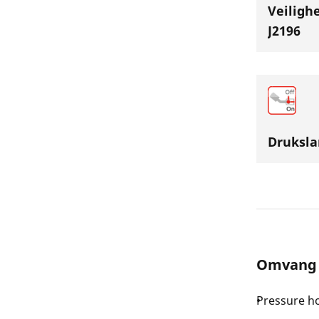
Veiligh
J2196
Druksl
Omvang 
Pressure ho