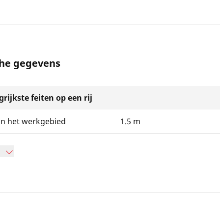
che gegevens
rijkste feiten op een rij
an het werkgebied
1.5 m
n