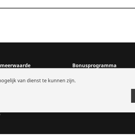
n meerwaarde
Bonusprogramma
 zoeken
Bonus programmapunten
elijk van dienst te kunnen zijn.
en reserveonderdelen
Bonusprogramma belonin
ianties
lossingen
s