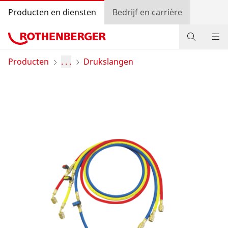
Producten en diensten
Bedrijf en carrière
Producten
Producten
. . .
Drukslangen
Service en meerwaarde
Bonusprogramma
Contact
Handelaar zoeken
Log in.
Land selecteren