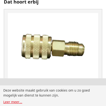
Dat hoort erbij
Adapter 5/16“ inwendig +1/4“ uitw. v. stikstof
U bent op de Nederlandstalige ROTHENBERGER
Deze website maakt gebruik van cookies om u zo goed
set
website voor Nederland beland. U kunt ook zelf uw
mogelijk van dienst te kunnen zijn.
land en taal kiezen.
No. 01700RD
Leer meer
...