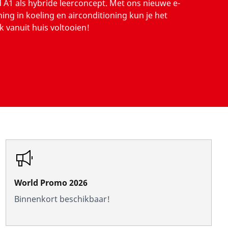
A1 als hybride leerconcept. Met ons nieuwe e-
ning in koeling en airconditioning kun je het
 vanuit huis voltooien!
World Promo 2026
Binnenkort beschikbaar!