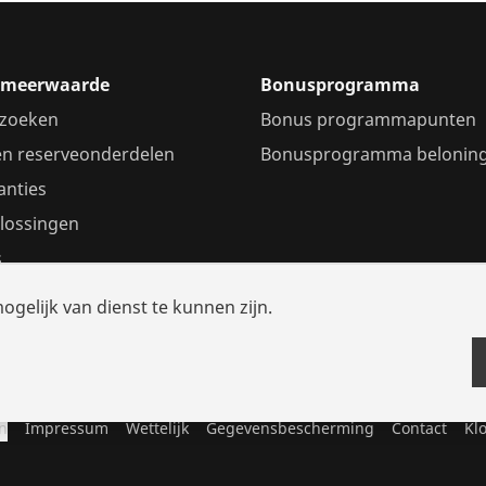
n meerwaarde
Bonusprogramma
 zoeken
Bonus programmapunten
en reserveonderdelen
Bonusprogramma belonin
ianties
lossingen
s
elijk van dienst te kunnen zijn.
n
Impressum
Wettelijk
Gegevensbescherming
Contact
Kl