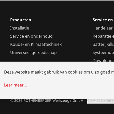
Producten
Service e
Installatie
Handelaar
Service en onderhoud
Reparatie 
Koude- en Klimaattechniek
Batterij-all
Universeel gereedschap
Systeemop
Download
Deze website maakt gebruik van cookies om u zo goed mog
Leer meer
...
©
2026
ROTHENBERGER Werkzeuge GmbH
Cookies behere