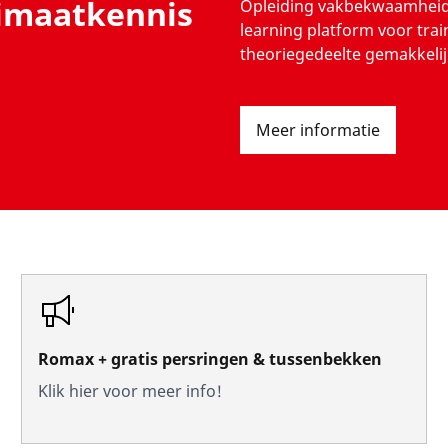
limaatkennis
Opleiding vakbekwaamheid 
learning platform voor trai
theoriegedeelte gemakkelijk
Meer informatie
Romax + gratis persringen & tussenbekken
Klik hier voor meer info!