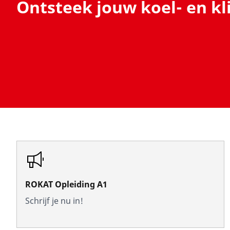
Ontsteek jouw koel- en k
ROKAT Opleiding A1
Schrijf je nu in!