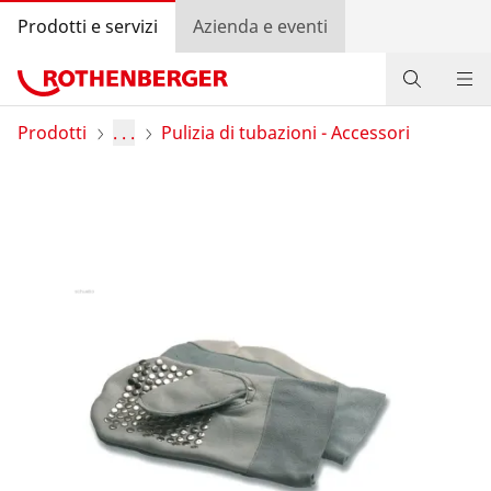
Prodotti e servizi
Azienda e eventi
Prodotti
Prodotti
. . .
Pulizia di tubazioni - Accessori
Servizi e soluzioni
Bonus program
Trova rivenditore
Accedi
Selezione del Paese
Azienda e eventi