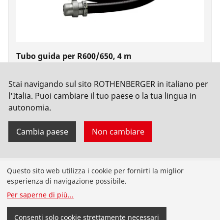
Tubo guida per R600/650, 4 m
No. 72541
Stai navigando sul sito ROTHENBERGER in italiano per
l'Italia. Puoi cambiare il tuo paese o la tua lingua in
autonomia.
Cambia paese
Non cambiare
Prodotti
Questo sito web utilizza i cookie per fornirti la miglior
esperienza di navigazione possibile.
Nuovi Prodotti
Per saperne di più
...
Installazione
Consenti solo cookie strettamente necessari