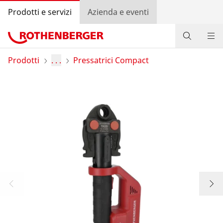
Prodotti e servizi
Azienda e eventi
Prodotti
Prodotti
. . .
Pressatrici Compact
Servizi e soluzioni
Bonus program
Trova rivenditore
Accedi
Selezione del Paese
Azienda e eventi