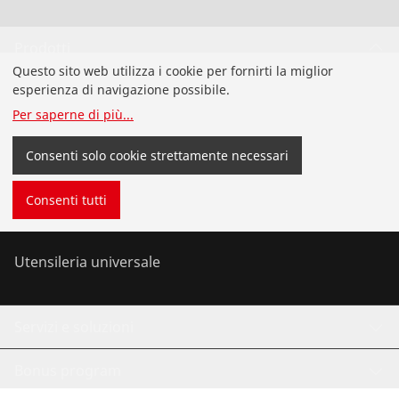
Prodotti
Questo sito web utilizza i cookie per fornirti la miglior
Nuovi Prodotti
esperienza di navigazione possibile.
Per saperne di più
...
Installazione
Consenti solo cookie strettamente necessari
Analisi e manutenzione
Consenti tutti
Clima e refrigerazione
Utensileria universale
Servizi e soluzioni
Bonus program