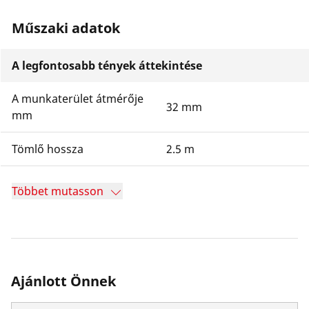
Műszaki adatok
A legfontosabb tények áttekintése
A munkaterület átmérője
32 mm
mm
Tömlő hossza
2.5 m
Többet mutasson
Ajánlott Önnek