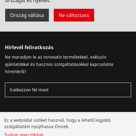
országát és nyelvét.
Ország váltása
Ne változtass
Hírlevél feliratkozás
Ne maradjon le az innovatív termékekkel, exkluzív
ajánlatokkal és hasznos szolgáltatásokkal kapcsolatos
híreinkről!
Iratkozzon fel most
Termékek
Ez a weboldal sütiket használ, hogy a lehető legjobb
szolgáltatást nyújthassa Önnek.
Telepítés
Tudjon meg többet
...