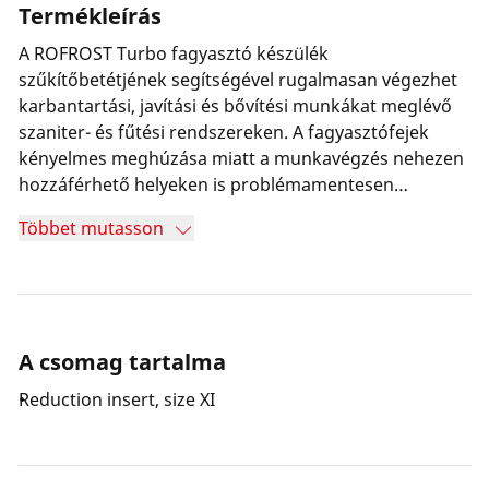
Termékleírás
A ROFROST Turbo fagyasztó készülék
szűkítőbetétjének segítségével rugalmasan végezhet
karbantartási, javítási és bővítési munkákat meglévő
szaniter- és fűtési rendszereken. A fagyasztófejek
kényelmes meghúzása miatt a munkavégzés nehezen
hozzáférhető helyeken is problémamentesen
lehetséges. A fagyasztófejen lévő beépített hőmérő
Többet mutasson
segítségével mindig ellenőrizhető, hogy a cső teljesen
megfagyott-e.
A csomag tartalma
Reduction insert, size XI