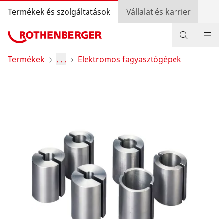
Termékek és szolgáltatások
Vállalat és karrier
Termékek
Termékek
. . .
Elektromos fagyasztógépek
Szolgáltatás és hozzáadott érték
Szerelőknek
Bónusz program
Kereskedő kereső
Bejelentkezés
Országválasztás