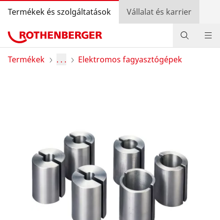
Termékek és szolgáltatások
Vállalat és karrier
Termékek
Termékek
. . .
Elektromos fagyasztógépek
Szolgáltatás és hozzáadott érték
Szerelőknek
Bónusz program
Kereskedő kereső
Bejelentkezés
Országválasztás