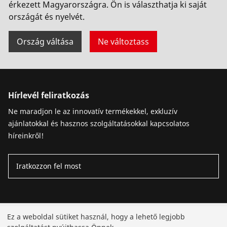
érkezett Magyarországra. Ön is választhatja ki saját
országát és nyelvét.
Ország váltása
Ne változtass
Hírlevél feliratkozás
Ne maradjon le az innovatív termékekkel, exkluzív
ajánlatokkal és hasznos szolgáltatásokkal kapcsolatos
híreinkről!
Iratkozzon fel most
Termékek
Ez a weboldal sütiket használ, hogy a lehető legjobb