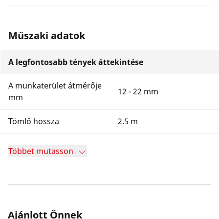
Műszaki adatok
A legfontosabb tények áttekintése
A munkaterület átmérője
12 - 22 mm
mm
Tömlő hossza
2.5 m
Többet mutasson
Ajánlott Önnek