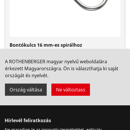
Bontókulcs 16 mm-es spirálhoz
Cikkszám 72100
A ROTHENBERGER magyar nyelvű weboldalára
érkezett Magyarországra. Ön is választhatja ki saját
országát és nyelvét.
Ország váltása
Ne változtass
Hírlevél feliratkozás
Ne maradjon le az innovatív termékekkel, exkluzív