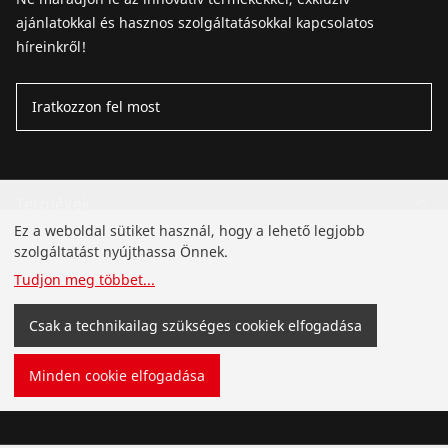
ajánlatokkal és hasznos szolgáltatásokkal kapcsolatos
híreinkről!
Iratkozzon fel most
Termékek
Ez a weboldal sütiket használ, hogy a lehető legjobb
Telepítés
szolgáltatást nyújthassa Önnek.
Tudjon meg többet
...
Szervíz és karbantartás
Csak a technikailag szükséges cookiek elfogadása
Hűtés- és Klímatehnika
Minden cookie elfogadása
Általános szerszámok