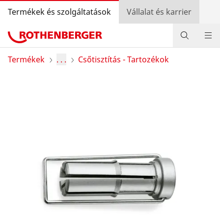
Termékek és szolgáltatások
Vállalat és karrier
Termékek
Termékek
. . .
Csőtisztítás - Tartozékok
Szolgáltatás és hozzáadott érték
Szerelőknek
Bónusz program
Kereskedő kereső
Bejelentkezés
Országválasztás