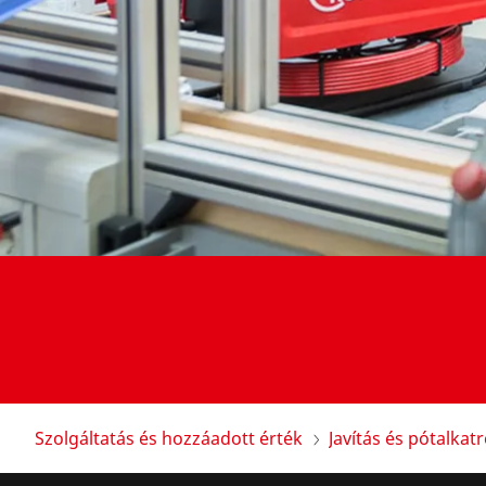
Szolgáltatás és hozzáadott érték
Javítás és pótalkat