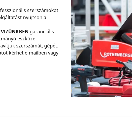
esszionális szerszámokat
olgáltatást nyújtson a
ERVIZÜNKBEN
garanciális
rtmányú eszközei
javítjuk szerszámát, gépét.
atot kérhet e-mailben vagy