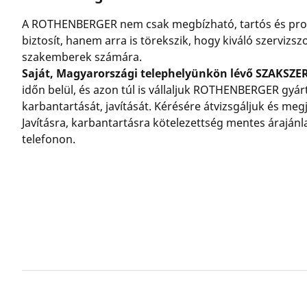
A ROTHENBERGER nem csak megbízható, tartós és prof
biztosít, hanem arra is törekszik, hogy kiváló szervizsz
szakemberek számára.
Saját, Magyarországi telephelyünkön lévő SZAKSZ
időn belül, és azon túl is vállaljuk ROTHENBERGER gyá
karbantartását, javítását. Kérésére átvizsgáljuk és meg
Javításra, karbantartásra kötelezettség mentes árajánl
telefonon.