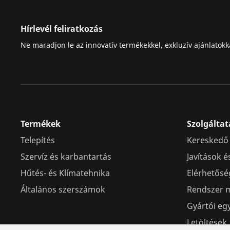
Hírlevél feliratkozás
Ne maradjon le az innovatív termékekkel, exkluzív ajánlatokk
Termékek
Szolgáltat
Telepítés
Kereskedő
Szervíz és karbantartás
Javítások é
Hűtés- és Klímatehnika
Elérhetősé
Általános szerszámok
Rendszer 
Gyártói e
Letöltések