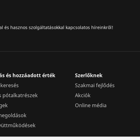
al és hasznos szolgáltatásokkal kapcsolatos híreinkről!
ás és hozzáadott érték
Szerlőknek
 keresés
Szakmai fejlődés
s pótalkatrészek
Akciók
gek
Online média
megoldások
gyüttműködések