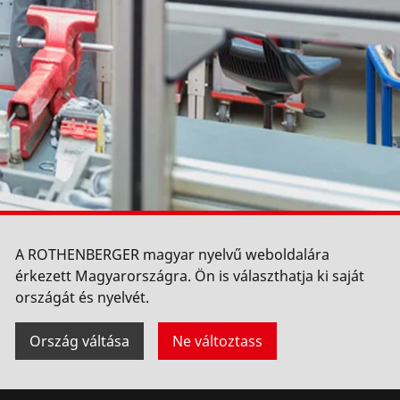
A ROTHENBERGER magyar nyelvű weboldalára
érkezett Magyarországra. Ön is választhatja ki saját
országát és nyelvét.
Ország váltása
Ne változtass