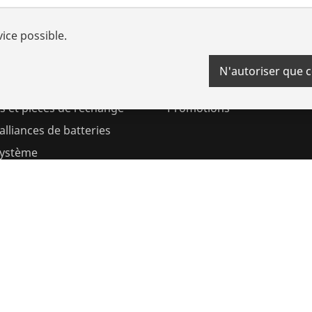
vice possible.
 avantages
Actions
N'autoriser que 
 de revendeurs
Programme de bonus
s et pièces de rechange
Promotions
lliances de batteries
système
ements
es
Mentions légales
Informations Juridiques
Protection des d