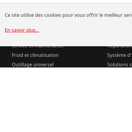
Ce site utilise des cookies pour vous offrir le meilleur ser
Produits
Service et
En savoir plus
...
Installation
Recherche
Service et maintenance
Réparation
Froid et climatisation
Système d'a
Outillage universel
Solutions 
Télécharg
©
2026
ROTHENBERGER Werkzeuge GmbH
Gérer les cooki