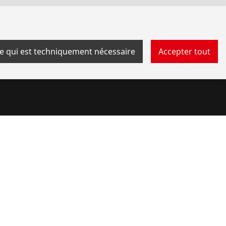
Contact
ce qui est techniquement nécessaire
Accepter tout
onnées
Contact
Système de dénonciation