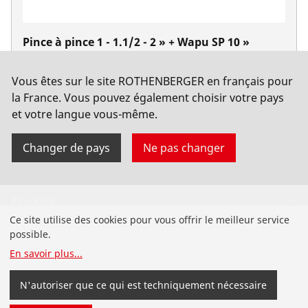
Pince à pince 1 - 1.1/2 - 2 » + Wapu SP 10 »
No. 070137X
Vous êtes sur le site ROTHENBERGER en français pour
la France. Vous pouvez également choisir votre pays
et votre langue vous-même.
Changer de pays
Ne pas changer
Produits
Ce site utilise des cookies pour vous offrir le meilleur service
Installation
possible.
En savoir plus
...
Service et maintenance
N'autoriser que ce qui est techniquement nécessaire
Froid et climatisation