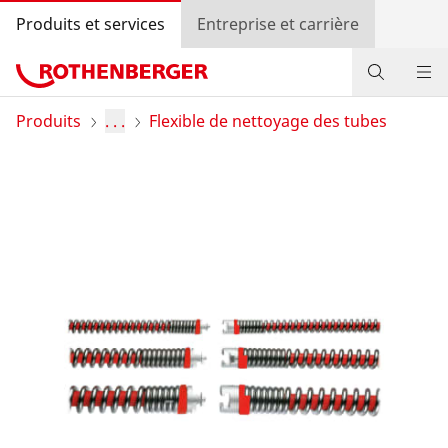
Produits et services
Entreprise et carrière
Produits
Produits
. . .
Flexible de nettoyage des tubes
Services
Actions
Contact
Recherche de revendeurs
Connexion
Sélection du pays