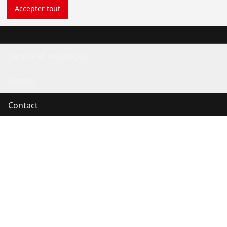
Accepter tout
Outillage universel
Service et avantages
Actions
Contact
©
2026
ROTHENBERGER Werkzeuge GmbH
Gérer les cookies
Mentions légales
Informations Juridiques
Protection des données
Contact
Système de dénonciation