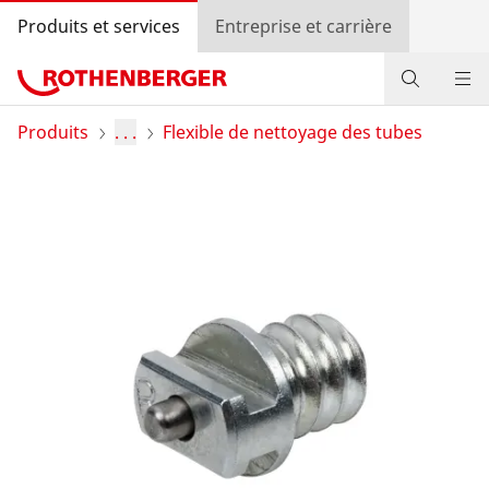
Produits et services
Entreprise et carrière
Produits
Produits
. . .
Flexible de nettoyage des tubes
Services
Actions
Contact
Recherche de revendeurs
Connexion
Sélection du pays