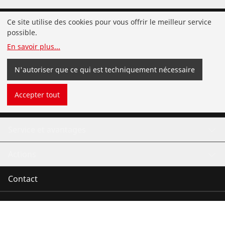
Installation
Ce site utilise des cookies pour vous offrir le meilleur service
possible.
Service et maintenance
En savoir plus
...
Froid et climatisation
N'autoriser que ce qui est techniquement nécessaire
Outillage universel
Accepter tout
Service et avantages
Actions
Contact
©
2026
ROTHENBERGER Werkzeuge GmbH